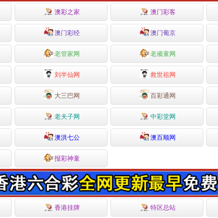
澳彩之家
澳门彩客
澳门彩经
澳门葡京
老管家网
老顽童网
刘半仙网
救世祖网
大三巴网
百彩通网
老夫子网
中彩堂网
澳洪七公
澳百顺网
报彩神童
香港挂牌
特区总站