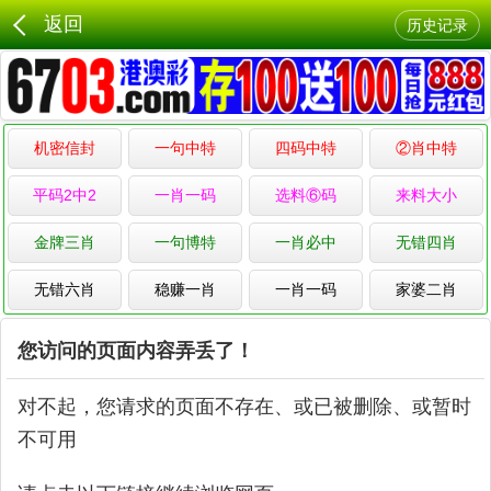
返回
历史记录
机密信封
一句中特
四码中特
②肖中特
平码2中2
一肖一码
选料⑥码
来料大小
金牌三肖
一句博特
一肖必中
无错四肖
无错六肖
稳赚一肖
一肖一码
家婆二肖
您访问的页面内容弄丢了！
对不起，您请求的页面不存在、或已被删除、或暂时
不可用