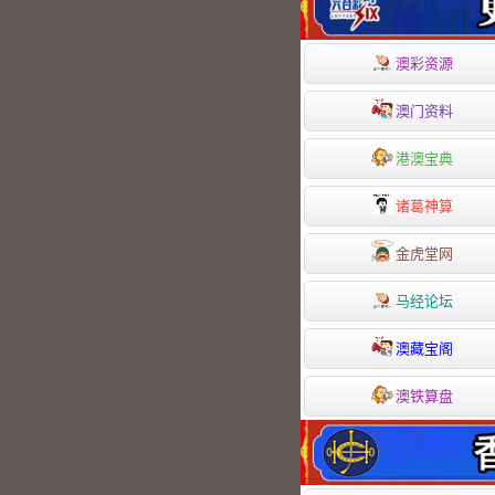
澳彩资源
澳门资料
港澳宝典
诸葛神算
金虎堂网
马经论坛
澳藏宝阁
澳铁算盘