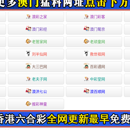
澳彩之家
澳门彩客
澳门彩经
澳门葡京
老管家网
老顽童网
刘半仙网
救世祖网
大三巴网
百彩通网
老夫子网
中彩堂网
澳洪七公
澳百顺网
报彩神童