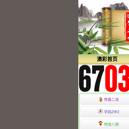
澳彩首页
传真二肖
平码2中2
特准八期