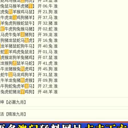
【兔蛇鸡马猴龙
鼠
狗虎】 开 19,鼠 准
【狗兔鼠马猴羊虎猪
牛
】 开 06,牛 准
蛇虎兔
狗
羊猴鸡马鼠】 开 21,狗 准
猴牛虎龙
马
鸡狗猪羊】 开 37,马 准
猪
羊兔虎狗猴蛇鼠牛】 开 32,猪 准
龙
蛇
牛虎狗兔猴马猪】 开 02,蛇 准
【鼠马虎牛兔羊
龙
猪狗】 开 39,龙 准
【猴狗猪龙鼠蛇马
兔
虎】 开 16,兔 准
兔
龙羊猪鼠蛇狗牛马】 开 40,兔 准
猪蛇
马
羊鸡虎兔鼠龙】 开 01,马 准
鼠
虎猴龙狗羊兔猪鸡】 开 07,鼠 准
猪龙猴狗
虎
鼠羊马蛇】 开 41,虎 准
【马牛龙猪猴兔
狗
虎鸡】 开 45,狗 准
兔蛇牛
鼠
马龙鸡狗羊】 开 31,鼠 准
【鼠牛羊龙兔猪
狗
虎猴】 开 09,狗 准
【鸡牛狗蛇兔虎羊
龙
马】 开 27,龙 准
【牛兔虎蛇猪龙
羊
鸡狗】 开 48,羊 准
满乾坤【必赢九肖】
丽生活【精准九肖】