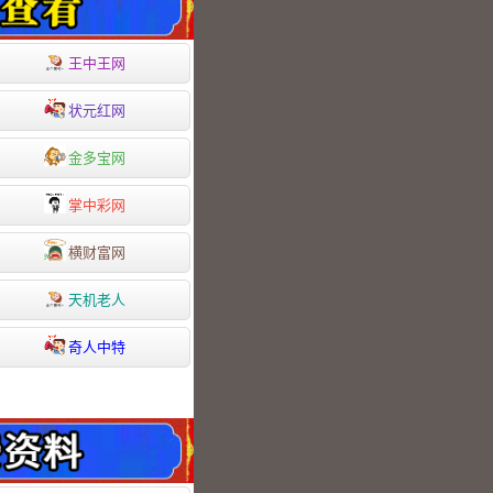
王中王网
状元红网
金多宝网
掌中彩网
横财富网
天机老人
奇人中特