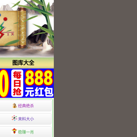
图库大全
经典绝杀
来料大小
稳赚一肖