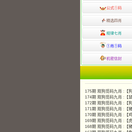
公式①码
精选四肖
规律七肖
①肖①码
机密信封
175期 观狗觅码九肖 :【
174期 观狗觅码九肖 :
172期 观狗觅码九肖 :
171期 观狗觅码九肖 :【
170期 观狗觅码九肖 :
169期 观狗觅码九肖 :
168期 观狗觅码九肖 :