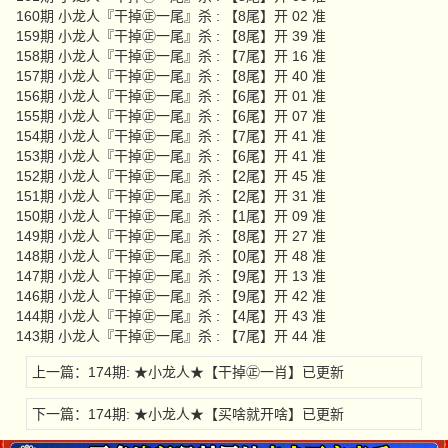
160期 小龙人『干掉㊣一尾』杀 : 【8尾】开 02 准
159期 小龙人『干掉㊣一尾』杀 : 【8尾】开 39 准
158期 小龙人『干掉㊣一尾』杀 : 【7尾】开 16 准
157期 小龙人『干掉㊣一尾』杀 : 【8尾】开 40 准
156期 小龙人『干掉㊣一尾』杀 : 【6尾】开 01 准
155期 小龙人『干掉㊣一尾』杀 : 【6尾】开 07 准
154期 小龙人『干掉㊣一尾』杀 : 【7尾】开 41 准
153期 小龙人『干掉㊣一尾』杀 : 【6尾】开 41 准
152期 小龙人『干掉㊣一尾』杀 : 【2尾】开 45 准
151期 小龙人『干掉㊣一尾』杀 : 【2尾】开 31 准
150期 小龙人『干掉㊣一尾』杀 : 【1尾】开 09 准
149期 小龙人『干掉㊣一尾』杀 : 【8尾】开 27 准
148期 小龙人『干掉㊣一尾』杀 : 【0尾】开 48 准
147期 小龙人『干掉㊣一尾』杀 : 【9尾】开 13 准
146期 小龙人『干掉㊣一尾』杀 : 【9尾】开 42 准
144期 小龙人『干掉㊣一尾』杀 : 【4尾】开 43 准
143期 小龙人『干掉㊣一尾』杀 : 【7尾】开 44 准
上一篇：
174期: ★小龙人★【干掉㊣一肖】已更新
下一篇：
174期: ★小龙人★【买啥就开啥】已更新