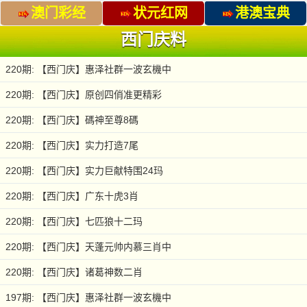
澳门彩经
状元红网
港澳宝典
西门庆料
220期: 【西门庆】惠泽社群一波玄機中
220期: 【西门庆】原创四俏准更精彩
220期: 【西门庆】碼神至尊8碼
220期: 【西门庆】实力打造7尾
220期: 【西门庆】实力巨献特围24玛
220期: 【西门庆】广东十虎3肖
220期: 【西门庆】七匹狼十二玛
220期: 【西门庆】天蓬元帅内慕三肖中
220期: 【西门庆】诸葛神数二肖
197期: 【西门庆】惠泽社群一波玄機中