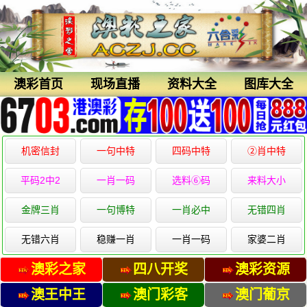
澳彩首页
现场直播
资料大全
图库大全
机密信封
一句中特
四码中特
②肖中特
平码2中2
一肖一码
选料⑥码
来料大小
金牌三肖
一句博特
一肖必中
无错四肖
无错六肖
稳赚一肖
一肖一码
家婆二肖
澳彩之家
四八开奖
澳彩资源
澳王中王
澳门彩客
澳门葡京