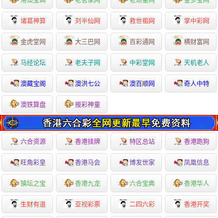
诸葛神算
刘半仙网
救世祖网
掌中彩网
金虎堂网
大三巴网
百彩通网
横财富网
马经论坛
老夫子网
中彩堂网
天机老人
澳藏宝阁
澳洪七公
澳百顺网
奇人中特
澳铁算盘
报彩神童
六合资源
香港挂牌
特区总站
香港跑狗
旺角彩皇
香港马会
博发世家
凤凰信息
镇坛之宝
香港九龙
六合宝典
香港华人
生财有道
亚视彩票
二四六彩
香港开奖