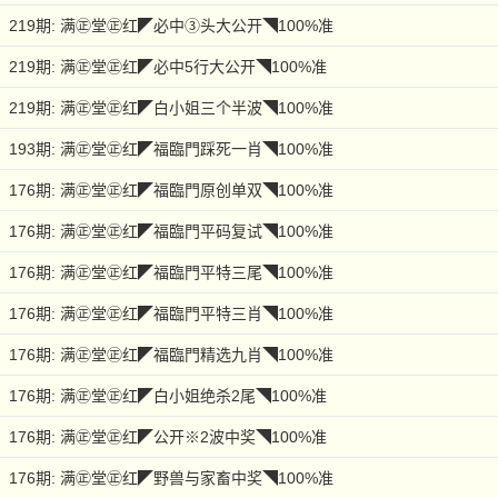
219期: 满㊣堂㊣红◤必中③头大公开◥100%准
219期: 满㊣堂㊣红◤必中5行大公开◥100%准
219期: 满㊣堂㊣红◤白小姐三个半波◥100%准
193期: 满㊣堂㊣红◤福臨門踩死一肖◥100%准
176期: 满㊣堂㊣红◤福臨門原创单双◥100%准
176期: 满㊣堂㊣红◤福臨門平码复试◥100%准
176期: 满㊣堂㊣红◤福臨門平特三尾◥100%准
176期: 满㊣堂㊣红◤福臨門平特三肖◥100%准
176期: 满㊣堂㊣红◤福臨門精选九肖◥100%准
176期: 满㊣堂㊣红◤白小姐绝杀2尾◥100%准
176期: 满㊣堂㊣红◤公开※2波中奖◥100%准
176期: 满㊣堂㊣红◤野兽与家畜中奖◥100%准